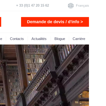
+ 33 (0)1 47 20 15 62
Français
Demande de devis / d'info >
se
Contacts
Actualités
Blogue
Carrière