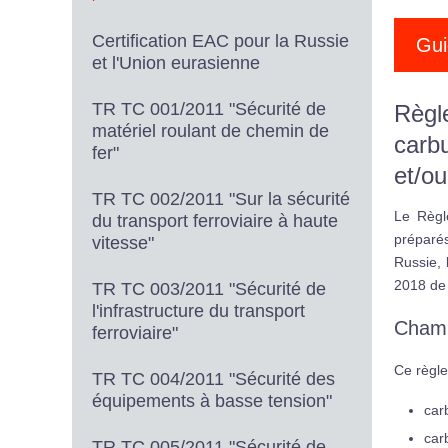
Certification EAC pour la Russie
Gui
et l'Union eurasienne
TR TC 001/2011 "Sécurité de
Règl
matériel roulant de chemin de
carb
fer"
et/ou
TR TC 002/2011 "Sur la sécurité
Le Règl
du transport ferroviaire à haute
préparés
vitesse"
Russie, 
2018 de 
TR TC 003/2011 "Sécurité de
l'infrastructure du transport
Champ
ferroviaire"
Ce règle
TR TC 004/2011 "Sécurité des
équipements à basse tension"
car
car
TR TC 005/2011 "Sécurité de