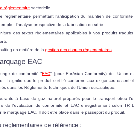
lle réglementaire
sectorielle
lle règlementaire permettant l’anticipation du maintien de conformité 
xemple : l’analyse prospective de la fabrication en série
rniture des textes règlementaires applicables à vos produits tradui
erts
sulting en matière de la
gestion des risques règlementaires
arquage EAC
uage de conformité "
EAC
" (pour EurAsian Conformity) de l’Union eu
le. Il signifie que le produit certifié conforme aux exigences essentie
és dans les Règlements Techniques de l’Union eurasiatique.
urants à base de gaz naturel préparés pour le transport et/ou l’uti
re de l'évaluation de conformité et EAC enregistrement selon TR 
 le marquage EAC. Il doit être placé dans le passeport du produit.
s règlementaires de référence :