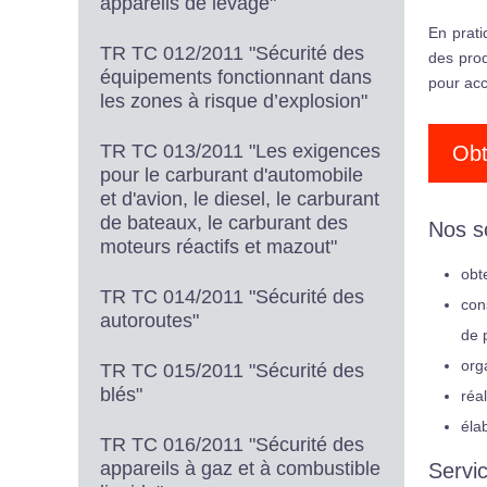
appareils de levage"
En prati
TR TC 012/2011 "Sécurité des
des prod
équipements fonctionnant dans
pour acc
les zones à risque d’explosion"
TR TC 013/2011 "Les exigences
Obt
pour le carburant d'automobile
et d'avion, le diesel, le carburant
de bateaux, le carburant des
Nos so
moteurs réactifs et mazout"
obt
TR TC 014/2011 "Sécurité des
con
autoroutes"
de 
org
TR TC 015/2011 "Sécurité des
blés"
réa
éla
TR TC 016/2011 "Sécurité des
appareils à gaz et à combustible
Servi