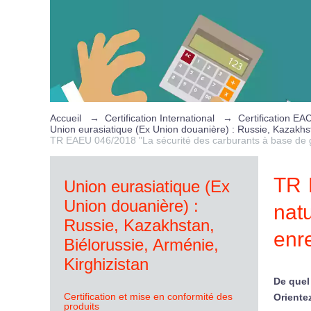
Accueil
→
Certification International
→
Certification EA
Union eurasiatique (Ex Union douanière) : Russie, Kazakhst
TR EAEU 046/2018 "La sécurité des carburants à base de gaz 
TR 
Union eurasiatique (Ex
Union douanière) :
nat
Russie, Kazakhstan,
enr
Biélorussie, Arménie,
Kirghizistan
De quel
Certification et mise en conformité des
Oriente
produits