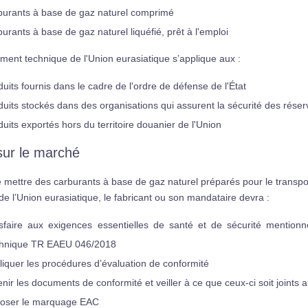
burants à base de gaz naturel comprimé
burants à base de gaz naturel liquéfié, prêt à l'emploi
ment technique de l'Union eurasiatique s’applique aux :
duits fournis dans le cadre de l'ordre de défense de l'État
duits stockés dans des organisations qui assurent la sécurité des réserv
duits exportés hors du territoire douanier de l'Union
sur le marché
 mettre des carburants à base de gaz naturel préparés pour le transport e
e l’Union eurasiatique, le fabricant ou son mandataire devra :
isfaire aux exigences essentielles de santé et de sécurité mentio
hnique TR EAEU 046/2018
liquer les procédures d’évaluation de conformité
enir les documents de conformité et veiller à ce que ceux-ci soit joints 
oser le marquage EAC