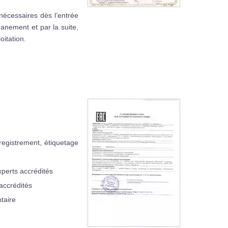
nécessaires dès l’entrée
uanement et par la suite,
oitation.
nregistrement, étiquetage
xperts accrédités
 accrédités
ntaire