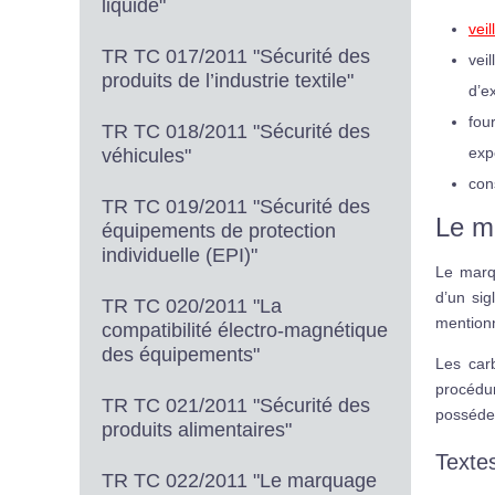
liquide"
vei
TR TC 017/2011 "Sécurité des
vei
produits de l’industrie textile"
d’e
fou
TR TC 018/2011 "Sécurité des
exp
véhicules"
con
TR TC 019/2011 "Sécurité des
Le m
équipements de protection
individuelle (EPI)"
Le marq
d’un sig
TR TC 020/2011 "La
mentionn
compatibilité électro-magnétique
des équipements"
Les carb
procédu
TR TC 021/2011 "Sécurité des
posséder
produits alimentaires"
Texte
TR TC 022/2011 "Le marquage