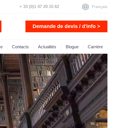
+ 33 (0)1 47 20 15 62
Français
Demande de devis / d'info >
se
Contacts
Actualités
Blogue
Carrière