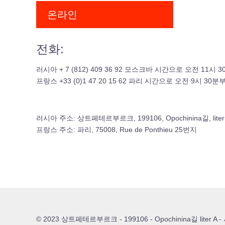
온라인
전화
:
러시아
+ 7 (812) 409 36 92
모스크바 시간으로 오전
11
시
3
프랑스
+33 (0)1 47 20 15 62
파리 시간으로 오전
9
시
30
분부
러시아 주소
:
상트페테르부르크
, 199106, Opochinina
길
, lite
프랑스 주소
:
파리
, 75008, Rue de Ponthieu 25
번지
© 2023 상트페테르부르크 - 199106 - Opochinina길 liter A 